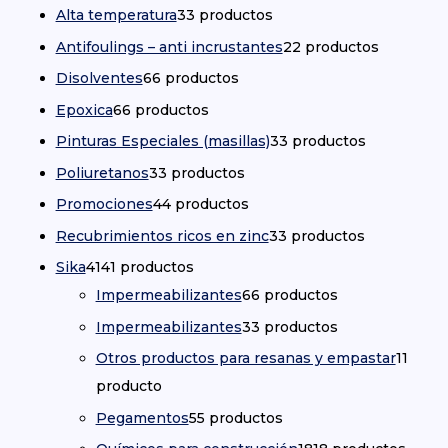
Alta temperatura
3
3 productos
Antifoulings – anti incrustantes
2
2 productos
Disolventes
6
6 productos
Epoxica
6
6 productos
Pinturas Especiales (masillas)
3
3 productos
Poliuretanos
3
3 productos
Promociones
4
4 productos
Recubrimientos ricos en zinc
3
3 productos
Sika
41
41 productos
Impermeabilizantes
6
6 productos
Impermeabilizantes
3
3 productos
Otros productos para resanas y empastar
1
1
producto
Pegamentos
5
5 productos