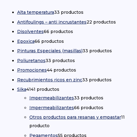
Alta temperatura
3
3 productos
Antifoulings – anti incrustantes
2
2 productos
Disolventes
6
6 productos
Epoxica
6
6 productos
Pinturas Especiales (masillas)
3
3 productos
Poliuretanos
3
3 productos
Promociones
4
4 productos
Recubrimientos ricos en zinc
3
3 productos
Sika
41
41 productos
Impermeabilizantes
3
3 productos
Impermeabilizantes
6
6 productos
Otros productos para resanas y empastar
1
1
producto
Pegamentos
5
5 productos